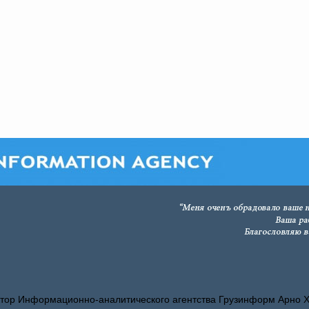
тор Информационно-аналитического агентства Грузинформ Арно 