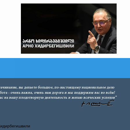
Хидирбегишвили