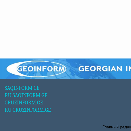
SAQINFORM.GE
RU.SAQINFORM.GE
GRUZINFORM.GE
RU.GRUZINFORM.GE
Главный редак