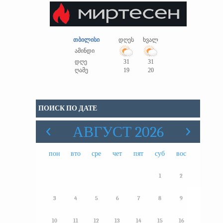
თბილისი
დღეს
ხვალ
ამინდი
დღე
31
31
ღამე
19
20
ПОИСК ПО ДАТЕ
АВГУСТ 2026
пон
вто
сре
чет
пят
суб
вос
1
2
3
4
5
6
7
8
9
10
11
12
13
14
15
16