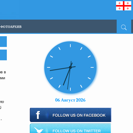
ФОТОАРХИВ
ов в
ыми
06 Август 2026
ло
й
-