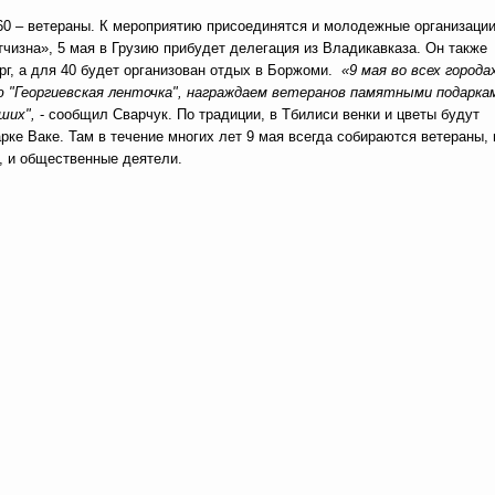
 60 – ветераны. К мероприятию присоединятся и молодежные организации
изна», 5 мая в Грузию прибудет делегация из Владикавказа. Он также
ург, а для 40 будет организован отдых в Боржоми.
«9 мая во всех города
ю "Георгиевская ленточка", награждаем ветеранов памятными подарка
ших",
- сообщил Сварчук. По традиции, в Тбилиси венки и цветы будут
ке Ваке. Там в течение многих лет 9 мая всегда собираются ветераны, 
и, и общественные деятели.