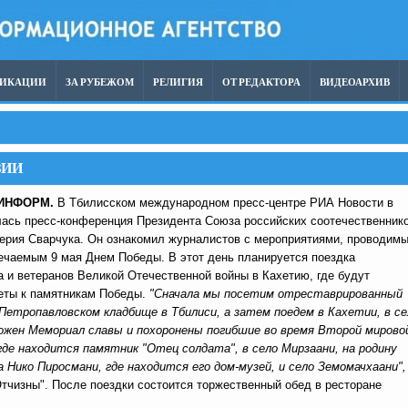
ЛИКАЦИИ
ЗА РУБЕЖОМ
РЕЛИГИЯ
ОТ РЕДАКТОРА
ВИДЕОАРХИВ
ЗИИ
ИНФОРМ.
В Тбилисском международном пресс-центре РИА Новости в
ялась пресс-конференция Президента Союза российских соотечественник
ерия Сварчука. Он ознакомил журналистов с мероприятиями, проводим
ечаемым 9 мая Днем Победы. В этот день планируется поездка
 и ветеранов Великой Отечественной войны в Кахетию, где будут
еты к памятникам Победы.
"Сначала мы посетим отреставрированный
Петропавловском кладбище в Тбилиси, а затем поедем в Кахетии, в се
ложен Мемориал славы и похоронены погибшие во время Второй мирово
где находится памятник "Отец солдата", в село Мирзаани, на родину
а Нико Пиросмани, где находится его дом-музей, и село Земомачхаани",
тчизны". После поездки состоится торжественный обед в ресторане