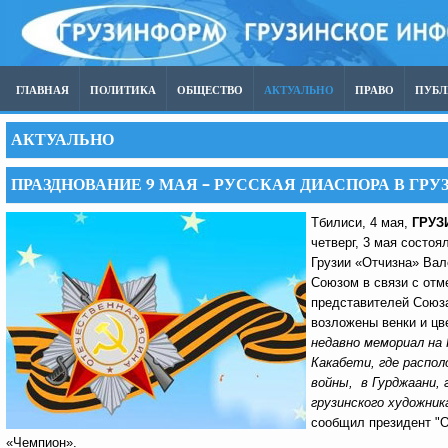
ГЛАВНАЯ
ПОЛИТИКА
ОБЩЕСТВО
АКТУАЛЬНО
ПРАВО
ПУБ
АКТУАЛЬНО
ПРАЗДНОВАНИЕ 9 МАЯ – РУССКАЯ ДИАСПОРА В ГРУ
Тбилиси, 4 мая,
ГРУЗ
четверг, 3 мая состо
Грузии «Отчизна» Вал
Союзом в связи с отм
представителей Союза
возложены венки и цв
недавно мемориал на 
Какабети, где распо
войны, в Гурджаани, 
грузинского художник
сообщил президент "О
«Чемпион».