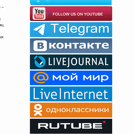
 –
х
ми,
их