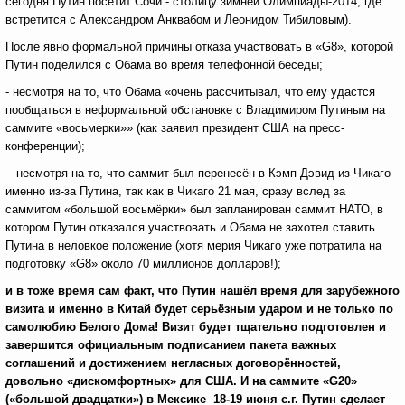
сегодня Путин посетит Сочи - столицу зимней Олимпиады-2014, где
встретится с Александром Анквабом и Леонидом Тибиловым).
После явно формальной причины отказа участвовать в «G8», которой
Путин поделился с Обама во время телефонной беседы;
- несмотря на то, что Обама «очень рассчитывал, что ему удастся
пообщаться в неформальной обстановке с Владимиром Путиным на
саммите «восьмерки»» (как заявил президент США на пресс-
конференции);
- несмотря на то, что саммит был перенесён в Кэмп-Дэвид из Чикаго
именно из-за Путина, так как в Чикаго 21 мая, сразу вслед за
саммитом «большой восьмёрки» был запланирован саммит НАТО, в
котором Путин отказался участвовать и Обама не захотел ставить
Путина в неловкое положение (хотя мерия Чикаго уже потратила на
подготовку «G8» около 70 миллионов долларов!);
и в тоже время сам факт, что Путин нашёл время для зарубежного
визита и именно в Китай будет серьёзным ударом и не только по
самолюбию Белого Дома! Визит будет тщательно подготовлен и
завершится официальным подписанием пакета важных
соглашений и достижением негласных договорённостей,
довольно «дискомфортных» для США. И на саммите «
G
20»
(«большой двадцатки») в Мексике 18-19 июня с.г. Путин сделает