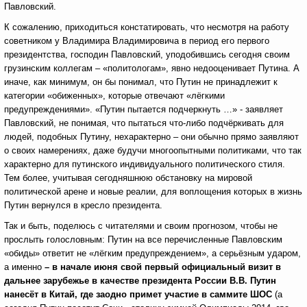
Павловский.
К сожалению, приходиться констатировать, что несмотря на работу
советником у Владимира Владимировича в период его первого
президентства, господин Павловский, уподобившись сегодня своим
грузинским коллегам – «политологам», явно недооценивает Путина. А
иначе, как минимум, он бы понимал, что Путин не принадлежит к
категории «обиженных», которые отвечают «лёгкими
предупреждениями». «Путин пытается подчеркнуть …» - заявляет
Павловский, не понимая, что пытаться что-либо подчёркивать для
людей, подобных Путину, нехарактерно – они обычно прямо заявляют
о своих намерениях, даже будучи многоопытными политиками, что так
характерно для путинского индивидуального политического стиля.
Тем более, учитывая сегодняшнюю обстановку на мировой
политической арене и новые реалии, для воплощения которых в жизнь
Путин вернулся в кресло президента.
Так и быть, поделюсь с читателями и своим прогнозом, чтобы не
прослыть голословным: Путин на все перечисленные Павловским
«обиды» ответит не «лёгким предупреждением», а серьёзным ударом,
а именно
– в начале июня
свой первый официальный визит в
дальнее зарубежье в качестве президента России В.В. Путин
нанесёт в Китай, где заодно примет участие в саммите ШОС
(а