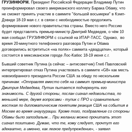
ГРУЗИНФОРМ.
Президент Российской Федерации Владимир Путин
проинформировал своего американского коллегу Барака Обаму, что
не сможет принять участие в саммите "большой восьмерки" в Кэмп-
Дэвиде 18-19 мая с.г. в связи с необходимостью продолжить
формирование нового правительства страны. Вместо него Россию
будет представлять премьер-министр Дмитрий Медведев, о чём 10
мая сообщал ГРУЗИНФОРМ с ссылкой на ИТАР-ТАСС. Однако, во
время 20-минутного телефонного разговора Путин и Обама
договорились встретиться «на полях» саммита «двадцатки», который
состоится в мексиканском городе Лос-Кабос 18-19 июня с.г.
Бывший советник Путина (а сейчас – антисоветчик) Глеб Павловский
интерпретировал отказ Путина участвовать в саммите «G8» как месть
новоизбранного президента России США за обиду по нескольким
причинам:
«
О
тправляя вместо себя на саммит премьер-министра
Дмитрия Медведева, Путин пытается подчеркнуть его
значимость. С другой стороны, послан сигнал недовольства, по
меньшей мере, двумя вопросами - тупик с ПРО и сравнительно
жесткая по дипломатическим понятиям реакция США на события в
Москве во время инаугурации. Кроме того, поздравление со стороны
Обамы было запоздалым… При желании можно прочитать этот
сигнал позитивно. Думаю, что те, кому следует, прочтут его
адекватно, а именно, как легкое предупреждение»,
- заявил