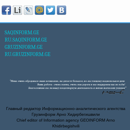
SAQINFORM.GE
RU.SAQINFORM.GE
GRUZINFORM.GE
RU.GRUZINFORM.GE
Главный редактор Информационно-аналитического агентства
Грузинформ Арно Хидирбегишвили
Chief editor of Information agency GEOINFORM Arno
Khidirbegishvili