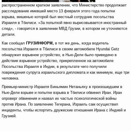
распространенном кратком заявлении, что Министерство продолжает
расследование имевшей место 13 февраля этого года попытки
взрыва, мишенью которой был местный сотрудник посольства
Израиля в Тбилиси. «За попыткой явно вырисовывается иностранный
след», - говорится в заявлении МВД Грузии, в котором не уточняются
детали.
Как сообщал
ГРУЗИНФОРМ,
в тот же день, когда водитель
посольства Израиля в Тбилиси в своем автомобиле Hyundai Getz
обнаружил взрывное устройство, в Нью-Дели было приведено в
действие взрывное устройство, прикрепленное на автомобиле
Посольства Израиля в Индии, в результате чего получили
повреждения супруга израильского дипломата и как минимум, еще три
человека.
Премьер-министр Израиля Биньямин Нетаньяху в произошедшем в
Нью-Дели взрыве и попытке взрыва в Тбилиси обвинил Иран. Иран
опроверг обвинения и назвал их частью психологической войны
против Ирана. По заявлению Тегерана, Израиль сам осуществил
инциденты, чтобы испортить дружеские отношения Ирана с Индией и
Грузией.