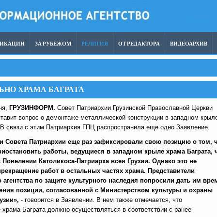
ЛИКАЦИИ
ЗА РУБЕЖОМ
РЕЛИГИЯ
ОТ РЕДАКТОРА
ВИДЕОАРХИВ
ЬНО ХРАМА БАГРАТА
ня,
ГРУЗИНФОРМ.
Совет Патриархии Грузинской Православной Церкви
ставит вопрос о демонтаже металлической конструкции в западном крыл
 В связи с этим Патриархия ГПЦ распространила еще одно Заявление.
и Совета Патриархии еще раз зафиксировали свою позицию о том, 
иостановить работы, ведущиеся в западном крыле храма Баграта, 
в Повелении Католикоса-Патриарха всея Грузии. Однако это не
прекращение работ в остальных частях храма. Представители
 агентства по защите культурного наследия попросили дать им вре
ения позиции, согласованной с Министерством культуры и охраны
узии»,
- говорится в Заявлении. В нем также отмечается, что
 храма Баграта должно осуществляться в соответствии с ранее