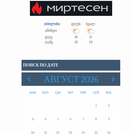
თბილისი
დღეს
ხვალ
ამინდი
დღე
30
31
ღამე
20
19
ПОИСК ПО ДАТЕ
АВГУСТ 2026
пон
вто
сре
чет
пят
суб
вос
1
2
3
4
5
6
7
8
9
10
11
12
13
14
15
16