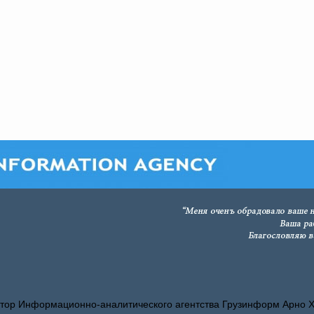
тор Информационно-аналитического агентства Грузинформ Арно 