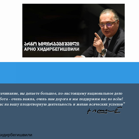
Хидирбегишвили