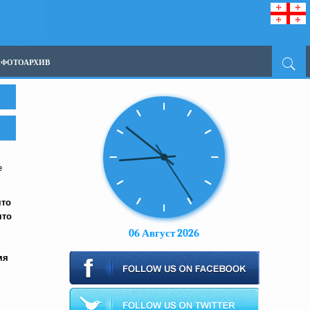
ФОТОАРХИВ
е
что
что
06 Август 2026
мя