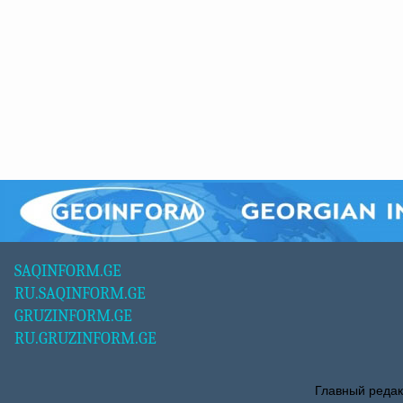
SAQINFORM.GE
RU.SAQINFORM.GE
GRUZINFORM.GE
RU.GRUZINFORM.GE
Главный редак