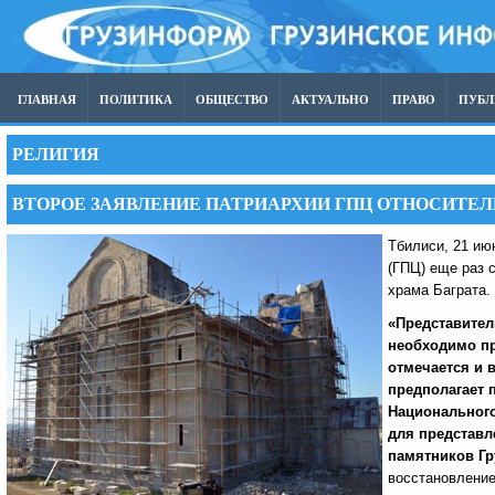
ГЛАВНАЯ
ПОЛИТИКА
ОБЩЕСТВО
АКТУАЛЬНО
ПРАВО
ПУБ
РЕЛИГИЯ
ВТОРОЕ ЗАЯВЛЕНИЕ ПАТРИАРХИИ ГПЦ ОТНОСИТЕЛ
Тбилиси, 21 ию
(ГПЦ) еще раз 
храма Баграта.
«Представител
необходимо пр
отмечается и 
предполагает 
Национального
для представл
памятников Гр
восстановление