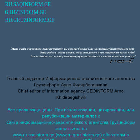
RU.SAQINFORM.GE
GRUZINFORM.GE
RU.GRUZINFORM.GE
Главный редактор Информационно-аналитического агентства
Грузинформ Арно Хидирбегишвили
Chief editor of Information agency GEOINFORM Arno
Khidirbegishvili
Все права защищены. При использовании, цитировании, или
републикации материалов с
сайта информационно-аналитического агентства Грузинформ
гиперссылка на
www.ru.saqinform.ge (www.ru.gruzinform.ge) обязательна.