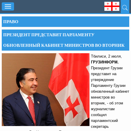
Toggle
navigation
ПРАВО
ПРЕЗИДЕНТ ПРЕДСТАВИТ ПАРЛАМЕНТУ
ОБНОВЛЕННЫЙ КАБИНЕТ МИНИСТРОВ ВО ВТОРНИК
Тбилиси, 2 июля,
ГРУЗИНФОРМ.
Президент Грузии
представит на
утверждение
Парламенту Грузии
обновленный кабинет
министров во
вторник, - об этом
журналистам
сообщил
парламентский
секретарь