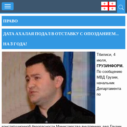
Toggle
navigation
ПРАВО
ДАТА АХАЛАЯ ПОДАЛ В ОТСТАВКУ С ОПОЗДАНИЕМ…
НА 3 ГОДА!
Тбилиси, 4
июля,
ГРУЗИНФОРМ.
По сообщению
МВД Грузии,
начальник
Департамента
по
конституционной безопасности Министерства внутренних дел Грузии