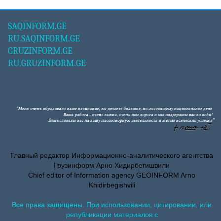
SAQINFORM.GE
RU.SAQINFORM.GE
GRUZINFORM.GE
RU.GRUZINFORM.GE
Главный редактор Информационно-аналитического агентства
Грузинформ Арно Хидирбегишвили
Chief editor of Information agency GEOINFORM Arno
Khidirbegishvili
Все права защищены. При использовании, цитировании, или
републикации материалов с