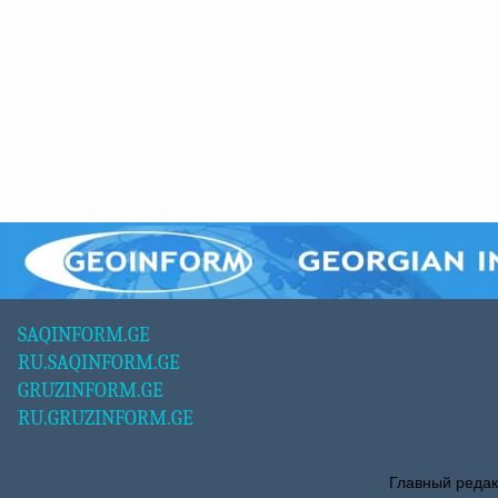
SAQINFORM.GE
RU.SAQINFORM.GE
GRUZINFORM.GE
RU.GRUZINFORM.GE
Главный редак