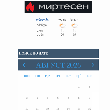
თბილისი
დღეს
ხვალ
ამინდი
დღე
31
31
ღამე
20
19
ПОИСК ПО ДАТЕ
АВГУСТ 2026
пон
вто
сре
чет
пят
суб
вос
1
2
3
4
5
6
7
8
9
10
11
12
13
14
15
16