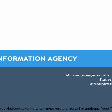
тор Информационно-аналитического агентства Грузинформ Арно 