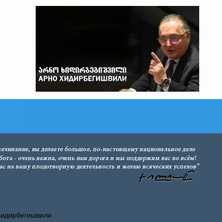
Хидирбегишвили