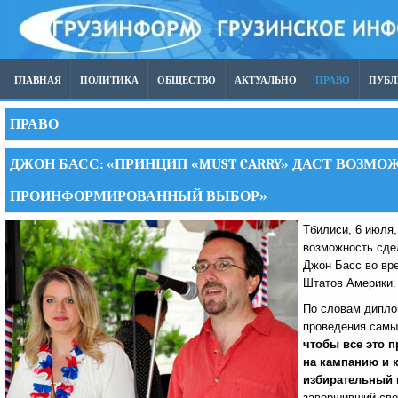
ГЛАВНАЯ
ПОЛИТИКА
ОБЩЕСТВО
АКТУАЛЬНО
ПРАВО
ПУБ
ПРАВО
ДЖОН БАСС: «ПРИНЦИП «MUST CARRY» ДАСТ ВОЗМ
ПРОИНФОРМИРОВАННЫЙ ВЫБОР»
Тбилиси, 6 июля
возможность сде
Джон Басс во вр
Штатов Америки.
По словам диплом
проведения самы
чтобы все это 
на кампанию и к
избирательный п
завершивший сво