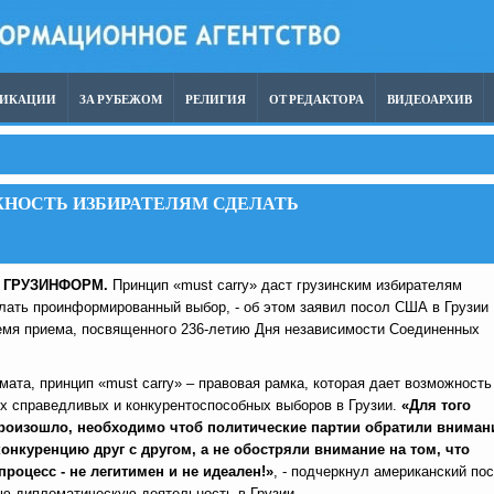
ЛИКАЦИИ
ЗА РУБЕЖОМ
РЕЛИГИЯ
ОТ РЕДАКТОРА
ВИДЕОАРХИВ
ОЖНОСТЬ ИЗБИРАТЕЛЯМ СДЕЛАТЬ
,
ГРУЗИНФОРМ.
Принцип «must carry» даст грузинским избирателям
лать проинформированный выбор, - об этом заявил посол США в Грузии
емя приема, посвященного 236-летию Дня независимости Соединенных
ата, принцип «must carry» – правовая рамка, которая дает возможность
х справедливых и конкурентоспособных выборов в Грузии.
«Для того
произошло, необходимо чтоб политические партии обратили вниман
онкуренцию друг с другом, а не обостряли внимание на том, что
роцесс - не легитимен и не идеален!»
, - подчеркнул американский пос
ю дипломатическую деятельность в Грузии.