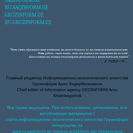
SAQINFORM.GE
RU.SAQINFORM.GE
GRUZINFORM.GE
RU.GRUZINFORM.GE
Главный редактор Информационно-аналитического агентства
Грузинформ Арно Хидирбегишвили
Chief editor of Information agency GEOINFORM Arno
Khidirbegishvili
Все права защищены. При использовании, цитировании, или
републикации материалов с
сайта информационно-аналитического агентства Грузинформ
гиперссылка на
www.ru.saqinform.ge (www.ru.gruzinform.ge) обязательна.