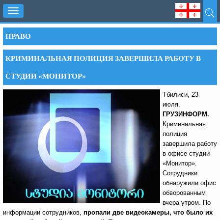
Toggle
navigation
ПРАВО
КРИМИНАЛЬНАЯ ПОЛИЦИЯ ЗАВЕРШИЛА РАБОТУ В
СТУДИИ «МОНИТОР»
Тбилиси, 23
июля,
ГРУЗИНФОРМ.
Криминальная
полиция
завершила работу
в офисе студии
«Монитор».
Сотрудники
обнаружили офис
обворованным
вчера утром. По
информации сотрудников,
пропали две видеокамеры, что было их