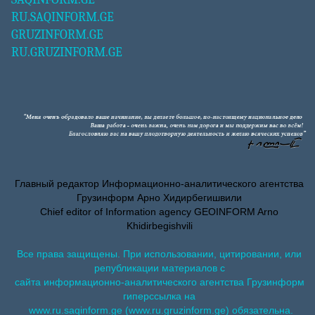
RU.SAQINFORM.GE
GRUZINFORM.GE
RU.GRUZINFORM.GE
Главный редактор Информационно-аналитического агентства
Грузинформ Арно Хидирбегишвили
Chief editor of Information agency GEOINFORM Arno
Khidirbegishvili
Все права защищены. При использовании, цитировании, или
републикации материалов с
сайта информационно-аналитического агентства Грузинформ
гиперссылка на
www.ru.saqinform.ge (www.ru.gruzinform.ge) обязательна.