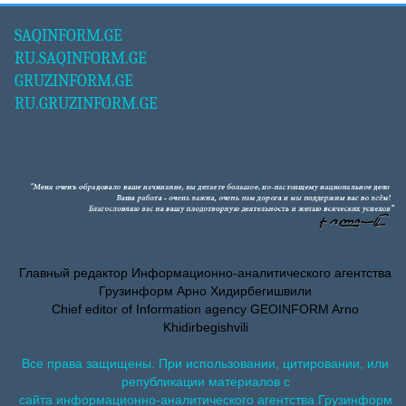
SAQINFORM.GE
RU.SAQINFORM.GE
GRUZINFORM.GE
RU.GRUZINFORM.GE
Главный редактор Информационно-аналитического агентства
Грузинформ Арно Хидирбегишвили
Chief editor of Information agency GEOINFORM Arno
Khidirbegishvili
Все права защищены. При использовании, цитировании, или
републикации материалов с
сайта информационно-аналитического агентства Грузинформ