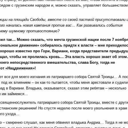
 рядом с грузинским народом и, можно сказать, управляет большинством
й акции на площади Свободы, вместе со своей паствой присутствовали 
ого началась новая кампания против вас… Как развивались события
яшнему шумному противостоянию?
ил так… Можно сказать, что мечта грузинской нации после 7 ноября
циональное движение» собиралось придти к власти – мне приходило
хорошо известно про Гори, Вариани, когда представители предыду
ищал, чтобы не пролилась кровь… Эта власть хорошо знает об это
 моего непосредственного вмешательства, слава Богу, тогда не
 от «Нацдвижения»!
ет все для моего изгнания из патриаршего собора Святой Троицы… А по
 под их влиянием – он как-то пытается, чтобы меня арестовали и судил
ад в Вариани. Владыка, оказывается, сказал этим ребятам – несколько
ми им займемся…
е священнослужитель патриаршего собора Святой Троицы, вместе с друг
стианским решением! Но спустя неделю после моего увольнения в храм
оего ухода…
о – смиренно слушал, как меня обвинял владыка Андриа… Тогда я не мо