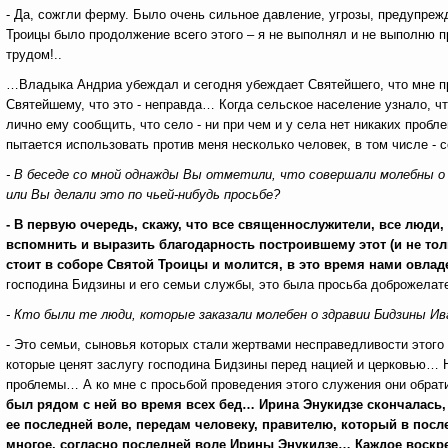
- Да, сожгли ферму. Было очень сильное давление, угрозы, предупрежд
Троицы было продолжение всего этого – я не выполнял и не выполню пр
трудом!..
…Владыка Андриа убеждал и сегодня убеждает Святейшего, что мне пр
Святейшему, что это - неправда… Когда сельское население узнало, ч
лично ему сообщить, что село - ни при чем и у села нет никаких пробле
пытается использовать против меня несколько человек, в том числе -
- В беседе со мной однажды Вы отметили, что совершали молебны о
или Вы делали это по чьей-нибудь просьбе?
- В первую очередь, скажу, что все священнослужители, все люди,
вспомнить и выразить благодарность построившему этот (и не тол
стоит в соборе Святой Троицы и молится, в это время нами овла
господина Бидзины и его семьи службы, это была просьба доброжелате
- Кто были те люди, которые заказали молебен о здравии Бидзины Ив
- Это семьи, сыновья которых стали жертвами несправедливости этого 
которые ценят заслугу господина Бидзины перед нацией и церковью… Не
проблемы… А ко мне с просьбой проведения этого служения они обрат
был рядом с ней во время всех бед… Ирина Энукидзе скончалась, н
ее последней воле, передам человеку, правителю, который в пос
многое, согласно последней воле Ирины Энукидзе… Каждое воскре