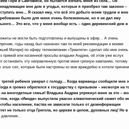
ией Гори и Самтависи, он пытается изгнать меня из села… Он
ринадлежащие мне дом и угодья, которые я приобрел там законно –
 уступить мне… Я сказал ему, что всё это добыто моим трудом и мне
 требование было для меня очень болезненным, но я не дал ему
ьного… Это все, что у меня вообще есть – один деревенский дом в
и сюжеты не могли быть подготовлены и выпущены в эфир… А очень
прочим, годы назад был назначен там по моей рекомендации и моими
ьей Матери) по эфиру телекомпании «Триалети» сделал обо мне очень
ез прямой или косвенной просьбы владыки Андриа, об этом уже вслух
л остановить эту направленную против меня грязную кампанию, потому 
х злых сил, которые были настроены ко мне враждебно и хотели причини
и третий ребенок умирал с голоду… Когда варианцы сообщили мне э
огда я громко обратился к государству с призывом – несмотря на т
 на многодетные семьи! Владыка Андриа упрекнул меня за это – мо
том, когда «Имеди» выпустила ужасно клеветнический сюжет обо м
чтобы население, паства не зависели только от дезинформации
ет не только отца Григола, но церкви в целом, духовных лиц! Но в
е давление…