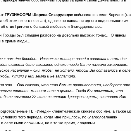
ь, приобретенную собственным трудом за время своей деятельности в
нт ГРУЗИНФОРМ Шорена Сихарулидзе
побывала и в селе Вариани (так
ол об этом ничего не знал), однако не нашла ни одного недовольного им
и об отце Григоле с большой любовью и благодарностью…
той Троицы был слышен разговор на довольно высоких тонах… О явном
ся в храме люди…
ли к нам для беседы… Несколько месяцев назад я записала с вами два
еди» сюжеты были заказаны, однако тогда Вы не назвали заказчиков…
кое население – они, якобы, не хотели, чтобы Вы оставались в сел
кобы, купили у них земли и не заплатили.
рдил это… Они сказали, что село Вам не противостоит, наоборот: это 
 нельзя считать мнением села в целом… Тогда Вы отметили, что
е были слышены 22 июля из алтаря Троицкого храма, заставят Вас
 подготовленные ТВ «Имеди» клеветнические сюжеты обо мне, а также м
 условиях того периода, когда мне пришлось, по благословлению
 в селе были сложными, но в то же время, сладкими…