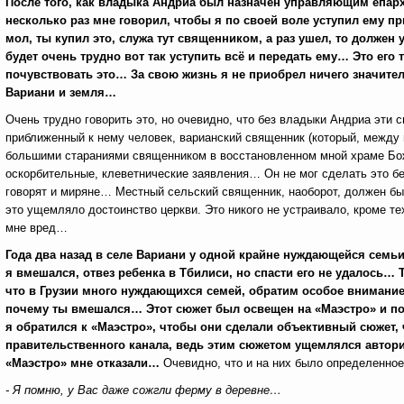
После того, как владыка Андриа был назначен управляющим епарх
несколько раз мне говорил, чтобы я по своей воле уступил ему п
мол, ты купил это, служа тут священником, а раз ушел, то должен
будет очень трудно вот так уступить всё и передать ему… Это его
почувствовать это… За свою жизнь я не приобрел ничего значител
Вариани и земля…
Очень трудно говорить это, но очевидно, что без владыки Андриа эт
приближенный к нему человек, варианский священник (который, между 
большими стараниями священником в восстановленном мной храме Бож
оскорбительные, клеветнические заявления… Он не мог сделать это б
говорят и миряне… Местный сельский священник, наоборот, должен бы
это ущемляло достоинство церкви. Это никого не устраивало, кроме те
мне вред…
Года два назад в селе Вариани у одной крайне нуждающейся семь
я вмешался, отвез ребенка в Тбилиси, но спасти его не удалось… Т
что в Грузии много нуждающихся семей, обратим особое внимание
почему ты вмешался… Этот сюжет был освещен на «Маэстро» и по
я обратился к «Маэстро», чтобы они сделали объективный сюжет, 
правительственного канала, ведь этим сюжетом ущемлялся авторит
«Маэстро» мне отказали…
Очевидно, что и на них было определенно
- Я помню, у Вас даже сожгли ферму в деревне…