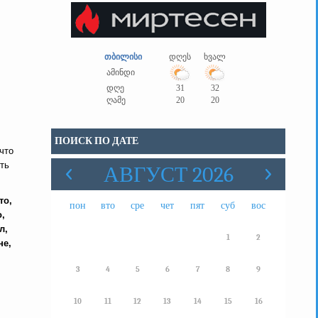
თბილისი
დღეს
ხვალ
ამინდი
დღე
31
32
ღამე
20
20
ПОИСК ПО ДАТЕ
что
ть
АВГУСТ 2026
то,
пон
вто
сре
чет
пят
суб
вос
о,
л,
1
2
не,
3
4
5
6
7
8
9
10
11
12
13
14
15
16