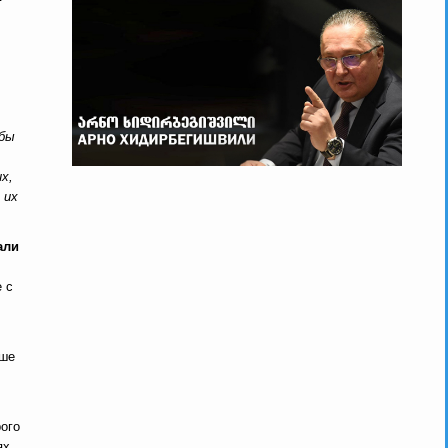
мбы
х,
 их
али
 с
ьше
ого
ях