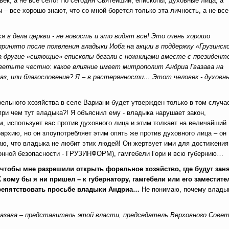
ек, а не все село! Но сегодня Святейший, епископы, духовные лица, а
– все хорошо знают, что со мной борется только эта личность, а не все
я в дела церкви - не новость и это видят все! Это очень хорошо
принято после появления владыки Иоба на акции в поддержку «Грузинск
а другие «сияющие» епископы бегали с ножницами вместе с президент
ветьте честно: какое влияние имеет митрополит Андриа Гвазава на
каз, или благословение? Я – в растерянности… Этот человек - духовн
ельного хозяйства в селе Вариани будет утвержден только в том случа
при чем тут владыка?! Я объяснил ему - владыка нарушает закон,
, использует вас против духовного лица и этим толкает на величайший
рхию, но он злоупотребляет этим опять же против духовного лица – он
аю, что владыка не любит этих людей! Он жертвует ими для достижения
ионной безопасности - ГРУЗИНФОРМ), гамгебели Гори и всю губернию…
, чтобы мне разрешили открыть форельное хозяйство, где будут зан
кому бы я ни пришел – к губернатору, гамгебели или его заместите
спрепятствовать просьбе владыки Андриа…
Не понимаю, почему влады
 Гвазава – представитель этой власти, председатель Верховного Сове