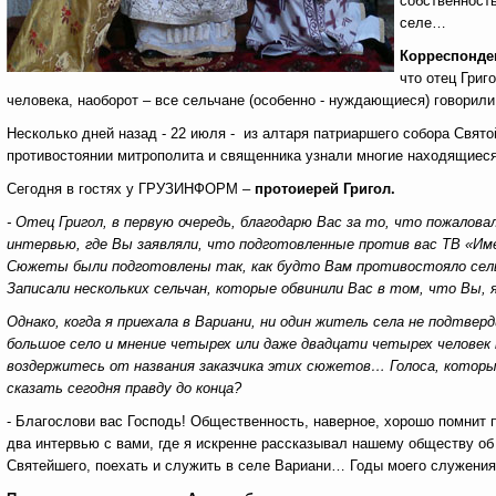
собственност
селе…
Корреспонде
что отец Григ
человека, наоборот – все сельчане (особенно - нуждающиеся) говорил
Несколько дней назад - 22 июля - из алтаря патриаршего собора Свя
противостоянии митрополита и священника узнали многие находящие
Сегодня в гостях у ГРУЗИНФОРМ –
протоиерей Григол.
- Отец Григол, в первую очередь, благодарю Вас за то, что пожалова
интервью, где Вы заявляли, что подготовленные против вас ТВ «Им
Сюжеты были подготовлены так, как будто Вам противостояло сельс
Записали нескольких сельчан, которые обвинили Вас в том, что Вы, я
Однако, когда я приехала в Вариани, ни один житель села не подтве
большое село и мнение четырех или даже двадцати четырех человек
воздержитесь от названия заказчика этих сюжетов… Голоса, которы
сказать сегодня правду до конца?
- Благослови вас Господь! Общественность, наверное, хорошо помнит
два интервью с вами, где я искренне рассказывал нашему обществу об
Святейшего, поехать и служить в селе Вариани… Годы моего служения