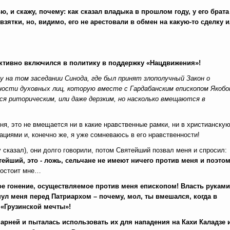
ю, и скажу, почему: как сказал владыка в прошлом году, у его брата
ятки, но, видимо, его не арестовали в обмен на какую-то сделку 
 активно включился в политику в поддержку «Нацдвижения»!
у на том заседании Синода, где был принят злополучный Закон о
ности духовных лиц, которую вместе с Гардабанским епископом Якоб
ся риторическим, или даже дерзким, но насколько вмещаются в
ня, это не вмещается ни в какие нравственные рамки, ни в христианску
циями и, конечно же, я уже сомневаюсь в его нравственности!
 сказал), они долго говорили, потом Святейший позвал меня и спросил:
ейший, это - ложь, сельчане не имеют ничего против меня и поэтом
востоит мне…
кое гонение, осуществляемое против меня епископом! Власть руками
нул меня перед Патриархом – почему, мол, ты вмешался, когда в
 «Грузинской мечты»!
парней и пыталась использовать их для нападения на Кахи Каладзе 