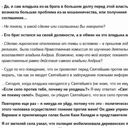
- Да, и сам владыка из-за брата в большом долгу перед этой власть
возникла большая проблема из-за мошенничества, или получения вз
соглашение…
- Не поняла, о какой сделке или соглашении Вы говорите?
- Его брат остался на своей должности, а в обмен на это владыка
- Сделаю лирическое отклонение от темы и вспомню – в прошлом год
религиях, была создана Нравственная комиссия по изучению деятель
возглавляет владыка Андриа. Возможно, кому-то мой вопрос покажет
нравственные рамки действия самого владыки Андриа?
- Судя по его поведению, что он проявляет перед Святейшим против ме
мораль, так как он вводит Святейшего в заблуждение ложными информа
…Сегодня, когда владыка находился у Святейшего (не знаю, что он ему
«
Если село против тебя, почему не уходишь?»
Я ему ответил:
«Свят
не покину село!».
Видимо, он убедил Святейшего, что все село проти
Повторяю еще раз – я никуда не уйду, потому что это - политичес
этого человека осуществляет гонение против меня! Он даже упрек
Вариани и прилегающих селах были Кахи Каладзе и представители
Я от жителей села узнал, что полиция мобилизовала деревенских 