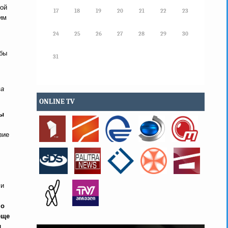
той
17
18
19
20
21
22
23
им
24
25
26
27
28
29
30
обы
31
ва
ONLINE TV
ны
вие
ли
но
еще
л