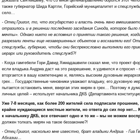
доказать Святейшему, что со мной целенаправленно боролся этот челов
также губернатор Шида Картли, Горийский муниципалитет и спецслужбы 
село…
- Отец Григол, то, что государство и власть очень явно вмешиваетс
отразилось и в решении последнего заседания Синода, которое было 
мечты». Однако никто не вспомнил о принятии такого решения, когд
разрезали ленты еще незавершенных объектов и восхваляли его! От
спецслужбы, губернию, чтобы они беспрекословно выполняли его при
иерарх или руководитель спецслужб?!
- Когда гамгебели Гори Давид Хмиадашвили сказал мне, что проект фор
если владыка Андриа даст на это разрешение, я удивился и спросил - 
вторгается в вашу компетенцию и, являясь высоким духовным иерархом
грех… Государственные чиновники уважают владыку, его духовную иера
пытается остановить меня, ввергая этих мирян в грех… Поэтому я дум
личных целей – использует начальника ДКБ (Департамента конституц
Уже 7-8 месяцев, как более 200 жителей села подписали прошение
крайне нуждающиеся местные жители, но ответа до сих пор нет… К 
к начальнику ДКБ, все отвечают одно и то же – мы не можем во
должен толкать мирян на такое беззаконие?!
- Отец Григол, насколько мне известно, брат владыки Андриа - Гиа
Абхазии…