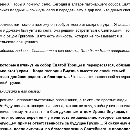
ения, чтобы я покинул село.
Сегодня в алтаре патриаршего собора Свя
иказ владыки – покинуть село и передать ему в дар все, что добыл сво
отивостоит село и поэтому он требует моего отъезда оттуда… Я сказал
то я должен был уйти из села, они решили встретиться с Святейшим, чт
м с отцом Григолом, и что есть личность, которая не показывается и
 сельского священника…
 здравии Бидзины Иванишвили и его семьи… Это была Ваша инициати
 которые взглянут на собор Святой Троицы и перекрестятся, обяза
ько этот!) храм… Когда господин Бидзина вместе со своей семьей
девает двойная радость и благодать…
Что касается заказанной за здра
лей Грузии.
анишвили и его семьи?
режима, неправительственные организации, а также - те простые люди,
 буду называть конкретные имена, так как не хочу, чтобы у них возник
ились потому, что знают
– я был духовным отцом Ирины Энукидзе, я
о я остаюсь верен ей – у меня есть ее завещание, которое, соглас
ледующем примет ответственность за будущее Грузии… Я скажу ему 
сенье, после литургии, по благословлению Святейшего, я проводи