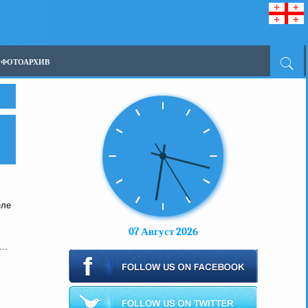
ФОТОАРХИВ
еле
07 Август 2026
м…