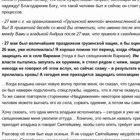
надежду! Благодарение Богу, что такой человек был и сейчас он стоит
процессов.
- 27 мая с.г. на организованной «Грузинской мечтой» многочисленно
Вы! В приватной беседе со мной Вы отметили, что именно после эт
между Вами и владыкой Андриа после 27 мая, что привело к сегодн
- 27 мая был величайшим праздником грузинской нации, я бы оцен
26 мая, уже исполнилась! Я хорошо помню тот период, когда «На
защищать их в селе Вариани
(тогда я был священником Вариани).
Им 
власти пытались запугать их оружием, я стоял рядом с ними, защ
никогда не говорил об этом вслух, но сейчас скажу – в результате
пролилась кровь! А сегодня мне приходится защищать оппозицию
…Когда владыка начал новую волну против меня, он сказал, что сдела
он был намерен подключить спецслужбы, надеясь, что я легче окажусь
То же самое повторяли сторонники «Нацдвижения» некоторое время наз
человек можете выгнать его из села, сорвать одеяние, а потом мы са
Хочу сказать, что одна мечта владыки исполнилась – сегодня я уже н
священниками меня уволили оттуда… Конечно, это нельзя назвать хри
приходит владыка и говорит Святейшему, якобы село опять требует м
Разговор об этом был еще осенью. Я не создал Святейшему неудобств