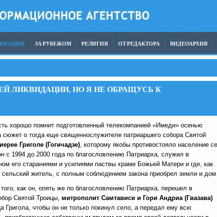
ЛИКАЦИИ
ЗА РУБЕЖОМ
РЕЛИГИЯ
ОТ РЕДАКТОРА
ВИДЕОАРХИВ
ЕЙ ЛИКВИДАЦИИ, НО Я НЕ ОБРАЩУСЬ К
ть хорошо помнит подготовленный телекомпанией «Имеди» осенью
а сюжет о тогда еще священнослужителе патриаршего собора Святой
иерее Григоле (Гогичадзе)
, которому якобы противостояло население с
он с 1994 до 2000 года по благословлению Патриарха, служил в
ом его стараниями и усилиями паствы храме Божьей Матери и где, как
 сельский житель, с полным соблюдением закона приобрел земли и до
того, как он, опять же по благословлению Патриарха, перешел в
обор Святой Троицы,
митрополит Самтависи и Гори Андриа (Гвазава)
ца Григола, чтобы он не только покинул село, а передал ему всю