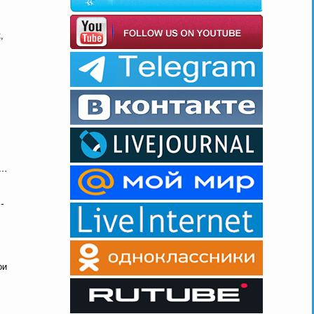
,
е…
-
ои