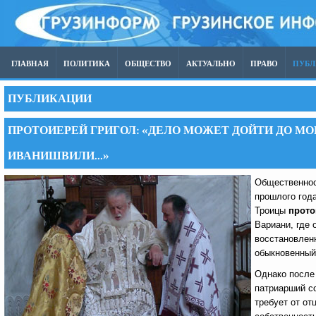
ГЛАВНАЯ
ПОЛИТИКА
ОБЩЕСТВО
АКТУАЛЬНО
ПРАВО
ПУБ
ПУБЛИКАЦИИ
ПРОТОИЕРЕЙ ГРИГОЛ: «ДЕЛО МОЖЕТ ДОЙТИ ДО МО
ИВАНИШВИЛИ...»
Общественнос
прошлого год
Троицы
прото
Вариани, где 
восстановленн
обыкновенный
Однако после 
патриарший с
требует от от