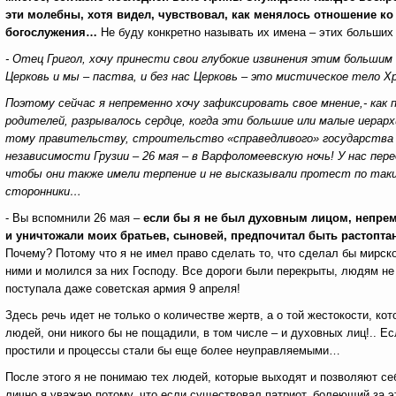
эти молебны, хотя видел, чувствовал, как менялось отношение к
богослужения…
Не буду конкретно называть их имена – этих больши
- Отец Григол, хочу принести свои глубокие извинения этим большим
Церковь и мы – паства, и без нас Церковь – это мистическое тело 
Поэтому сейчас я непременно хочу зафиксировать свое мнение,- как 
родителей, разрывалось сердце, когда эти большие или малые иерар
тому правительству, строительство «справедливого» государства к
независимости Грузии – 26 мая – в Варфоломеевскую ночь! У нас пер
чтобы они также имели терпение и не высказывали протест по таки
сторонники…
- Вы вспомнили 26 мая –
если бы я не был духовным лицом, непрем
и уничтожали моих братьев, сыновей, предпочитал быть растопт
Почему? Потому что я не имел право сделать то, что сделал бы мирск
ними и молился за них Господу. Все дороги были перекрыты, людям н
поступала даже советская армия 9 апреля!
Здесь речь идет не только о количестве жертв, а о той жестокости, 
людей, они никого бы не пощадили, в том числе – и духовных лиц!.. Ес
простили и процессы стали бы еще более неуправляемыми…
После этого я не понимаю тех людей, которые выходят и позволяют се
лично я уважаю потому, что если существовал патриот, болеющий за э