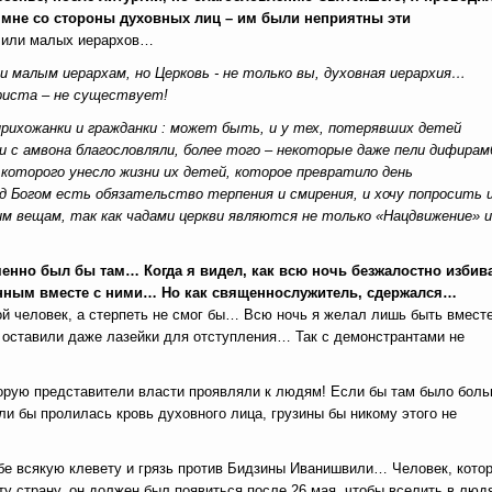
о мне со стороны духовных лиц – им были неприятны эти
х или малых иерархов…
 и малым иерархам, но Церковь - не только вы, духовная иерархия…
Христа – не существует!
прихожанки и гражданки : может быть, и у тех, потерявших детей
хи с амвона благословляли, более того – некоторые даже пели дифира
оторого унесло жизни их детей, которое превратило день
ед Богом есть обязательство терпения и смирения, и хочу попросить и
м вещам, так как чадами церкви являются не только «Нацдвижение» и
енно был бы там… Когда я видел, как всю ночь безжалостно избив
анным вместе с ними… Но как священнослужитель, сдержался…
ой человек, а стерпеть не смог бы… Всю ночь я желал лишь быть вместе
е оставили даже лазейки для отступления… Так с демонстрантами не
которую представители власти проявляли к людям! Если бы там было бол
ли бы пролилась кровь духовного лица, грузины бы никому этого не
бе всякую клевету и грязь против Бидзины Иванишвили… Человек, котор
ту страну, он должен был появиться после 26 мая, чтобы вселить в люд