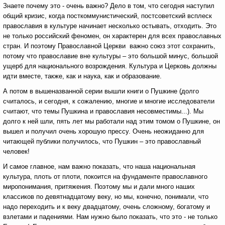
Знаете почему это - очень важно? Дело в том, что сегодня наступил
общий кризис, когда посткоммунистический, постсоветский всплеск
православия в культуре начинает несколько остывать, отходить. Это
не только российский феномен, он характерен для всех православных
стран. И поэтому Православной Церкви важно союз этот сохранить,
потому что православие вне культуры – это большой минус, большой
ущерб для национального возрождения. Культура и Церковь должны
идти вместе, также, как и наука, как и образование.
А потом в вышеназванной серии вышли книги о Пушкине (долго
считалось, и сегодня, к сожалению, многие и многие исследователи
считают, что темы Пушкина и православия несовместимы...). Мы
долго к ней шли, пять лет мы работали над этим томом о Пушкине, он
вышел и получил очень хорошую прессу. Очень неожиданно для
читающей публики получилось, что Пушкин – это православный
человек!
И самое главное, нам важно показать, что наша национальная
культура, плоть от плоти, покоится на фундаменте православного
миропонимания, притяжения. Поэтому мы и дали много наших
классиков по девятнадцатому веку, но мы, конечно, понимали, что
надо переходить и к веку двадцатому, очень сложному, богатому и
взлетами и падениями. Нам нужно было показать, что это - не только