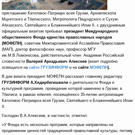
приглашению Католикос-Патриарх всея Грузии, Архиепископа
Мцхетского и Тбилисского, Митрополита Пицундского и Сухум-
Абхазского, Святейшего и Блаженнейшего Илии II, с двухдневным
официальным визитом пребывал
президент Международного
общественного Фонда единства православных народов
(МОФЕПН)
, советник Межпарламентской Ассамблеи Православия
(МАП), доктор философских наук, профессор МГУ
им.М.В.Ломоносова, действительный член Академии Российской
словесности
Валерий Аркадьевич Алексеев
(визит подробно
освещался на
сайте ГРУЗИНФОРМ
и на
сайте
МОФЕПН
)
.
В дни визита президент МОФЕПН рассказал
главному редактору
ГРУЗИНФОРМ
А.Хидирбегишвили
о деятельности Фонда и
культурной программе, проведение которой намечено в Грузии, в
Тбилиси, в рамках юбилея, посвящённого 35-летию интронизации
Католикос-Патриарха всея Грузии, Святейшего и Блаженнейшего Илии
II.
Господин В.А.Алексеев, в частности, отметил:
«У Фонда есть несколько программ, которые направлены на
продвижение ценностей традиционной православной культуры, потому