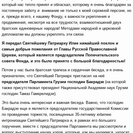
который нас тепло принял и обласкал, которому я очень благодарен за
постоянную заботу и внимание не только к моей скромной персоне, но
и, прежде всего, к нашему Фонду, к важности укрепления и
продвижения, несмотря на все трудности, взаимоотношений двух
братских единоверных народов! Методами народной и церковной
дипломатии мы должны укреплять эти связи.
Я передал Святейшему Патриарху Илие нижайший поклон и
самые добрые пожелания от Главы Русской Православной
Церкви, который является председателем Попечительского
совета Фонда, и это было принято с большой благодарностью!
Потом у нас была братская трапеза и сердечная беседа, и я очень
признателен, что Святейший Патриарх пригласил на неё
председателя Парламента Грузии господин Бакрадзе
(на которой
также присутствовал президент Национальной Академии наук Грузии
господин Тамаз Гамкрелидзе).
Это была очень интересная и важная беседа. Важно, что господин
Бакрадзе еще и является председателем государственной Комиссии
по проведению торжеств, посвященных 35-летнему юбилею
интронизации Святейшего Патриарха и, в рамках его большого
поручения, вместе с председателем Парламента мы рассмотрели и
вопрос выступление наших хоров, которые, как мы надеемся, украсят