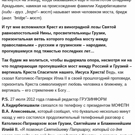
Аркадьевич, намекая на происхождение фамилии Хидирбегишвили
(хиди - груз.
„
ხიდი
“– мост
) называет меня человеком моста, бридж
(
англ. “bridge”– мост
).
И тут мне вспомнился Крест из виноградной лозы Святой
равноапостольной Нины, просветительницы Грузии,
горизонтальная ветвь которого подобна мосту между
православными – русским и грузинским – народами,
прогнувшемуся под тяжестью последних лет…
Так будем же молиться, чтобы выдержала опора, несмотря ни на
что подпирающая прогнувшийся мост между Россией и Грузией –
вертикаль Креста Спасителя нашего, Иисуса Христа!
Ведь, как
сказал Католикос-Патриарх Илиа II в своей прошлогодней проповеди,
горизонталь Креста символизирует любовь человека к ближнему, а
вертикаль – его стремление к Богу…
P
.
S
.
27 июля 2012 года главный редактор ГРУЗИНФОРМ
А.Хидирбегишвили
связался по телефону с президентом МОФЕПН
В.А. Алексеевым,
который сообщил, что буквально несколько минут
назад у него состоялся продолжительный телефонный разговор с
Католикос-Патриархом всея Грузии, Святейшим и Блаженнейшим
Илиёй
II.
«Я позвонил Святейшему Патриарху, который со дня