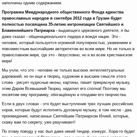
наполнены одним содержанием.
Программа
Международного общественного Фонда единства
православных народов в сентябре 2012 года в Грузии будет
полностью посвящена 35-летию интронизации Святейшего и
Блаженнейшего Патриарха -
выдающего церковного деятеля, я бы
даже сказал - общенационального лидера и вождя нации. Это -
человек, который пользуется огромной популярностью, уважением и
повсеместным высочайшим авторитетом во всем мире. Но не только в
православном мире, где это - безусловно, но и во всем христианском
мире!
Мы учли, что это - человек не только высоких интеллектуальных
дарований, но он еще и творец, художник в высшем смысле этого
слова - рисует чудесные иконы, картины, пишет прекрасную музыку,
этим Даром Всевышний Творец наделил его сполна! Поэтому мы
посвятим ему программу, обогащённую и плодами его творчества.
Если в двух словах - это будет выступление трех лучших российских
хоров, которые будут исполнять духовную музыку, в том числе - два
произведения, написанных Святейшим Патриархом Илией, которые,
скажу вам по секрету, уже разучивают!
По этому поводу у нас был даже некий тендер, конкурс. Хора-то будет