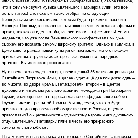
Фильм вызвал большой интерес на кинофестивале и, самое главное,
что в фильме звучит музыка Святейшего Патриарха Илии, это все
есть в титрах! Этот фильм также отобран на следующий -
Венецианский кинофестиваль, который будет проходить весной в
Венеции. Поэтому, к сожалению, мы пока не можем отдавать фильм в
прокат, так как он идет, как бы, из фестиваля - в фестиваль! Но мы
надеемся, что уже после Венецианского кинофестиваля мы уже
сможем его показать самому широкому зрителю. Однако в Тбилиси, в
Доме кино, в рамках нашей культурной программы мы его покажем,
пригласим всех грузинских актеров - заслуженных, народных
артистов, Вы их всех хорошо знаете.
Ну а после этого будет концерт, посвященный 35-летию интронизации
Святейшего Патриарха Илии, а далее будет ещё два концерта: один –
во Мцхета, во дворе Храма Светисцховели; второй – в Центре
духовного и интеллектуального развития молодежи при Патриархии
Грузии, размещенного на террасе главного кафедрального собора
Грузии – имени Пресвятой Троицы. Мы надеемся, что это будет
принято как дар православной общественности России, в целом -
православной общественности - грузинскому народу и его духовному
отцу, Святейшему Патриарху Илие в честь его прекрасного
замечательного юбилея.
На эту тему мы разговаривали не только со Святейшим Патриархом,