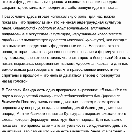
что эти фундаментальные ценности позволяют нашим народам
сохранять, отстаивать и продвигать собственную идентичность.
Православие здесь играет колоссальную роль, для нас важно
показать, что православие - это не некая андеграундная культура
(англ. Underground - подполье; альтернативное, элитарное
направление в искусстве и культуре, нарушающее классические
традиции и выражающее протест массовой культуре),
как сегодня
это пытаются представить федеральные силы. Напротив, это та
почва, которая питает национальное самосознание и формирует весь
круг смысла, вне которого жизнь человека просто бесцельна! Это есть
некая, выражаясь современным языком, «дорожная карта», и для нас
важно всякий раз говорить о том, что православные ценности не
спрятаны в прошлом - что нельзя двигаться вперед с повернутой
назад головой.
В Псалмах Давида есть одно прекрасное выражение:
«Взявшийся за
плуг и повернувший голову назад неблагонадежен для Царствия
Божьего!»
Поэтому очень важно двигаться вперед и осматривать
перспективу впереди, создавая необходимый базис для движения
вперед. А этим базисом является Культура в широком смысле этого
слова, которая формирует весь круг бытия народа. Для нас важно
показать, что православие – это актуальность сегодняшнего дня, это
не архаика, это самый что ни на есть мейнстрим
(англ.
mainstream -