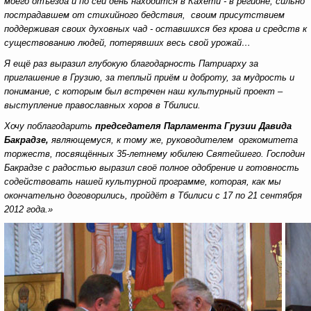
моего отъезда и по сей день находится в Кахети - в регионе, сильно
пострадавшем от стихийного бедствия, своим присутствием
поддерживая своих духовных чад - оставшихся без крова и средств к
существованию людей, потерявших весь свой урожай…
Я ещё раз выразил глубокую благодарность Патриарху за
приглашение в Грузию, за теплый приём и доброту, за мудрость и
понимание, с которым был встречен наш культурный проект –
выступление православных хоров в Тбилиси.
Хочу поблагодарить
председателя Парламента Грузии Давида
Бакрадзе,
являющемуся, к тому же, руководителем оргкомитета
торжеств, посвящённых 35-летнему юбилею Святейшего. Господин
Бакрадзе с радостью выразил своё полное одобрение и готовность
содействовать нашей культурной программе, которая, как мы
окончательно договорились, пройдёт в Тбилиси с 17 по 21 сентября
2012 года.»