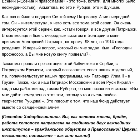
Есенин («Есенин и православие» - это тоже, кстати, для многих было
неожиданностью), Ахматова, но это и Рубцов, это и Шукшин.
Как раз сейчас я подарил Святейшему Патриарху Илие очередной
том. Он – интеллектуал, у него есть все тома этой серии. Он очень
интересуется этой серией, как, кстати говоря, и все другие Патриархи.
В мае месяце я был с очередным визитом в Болгарии и меня
принимал Болгарский Патриарх, которому 98 лет, он 1914 года
рождения. И первый вопрос, который он мне задал, был: «Господин
профессор, а Вы мне новую книгу привезли?».
Также мы провели презентацию этой библиотеки в Сербии, с
Патриархом Еремеем, который возглавляет совет наших отделений,
т.е. попечительствует нашим программам, как Патриарх Илиа II - в
Грузии. Также, как и наш Патриарх Московский и всея Руси Кирилл -
когда мы работали над томом Рубцова, он мне позвонил и сказал: «Вы
мне дайте немедленно этот том, потому что я очень люблю
творчество Рубцова!». Это говорит о том, что наш Фонд действует
вместе со священноначалием.
(Господин Хидирбегишвили, Вы, как человек моста, бридж,
работа которого направлена на соединение двух важнейших
институтов – гражданского общества и Православной Церкви,
несомненно, понимаете – как это важно!)