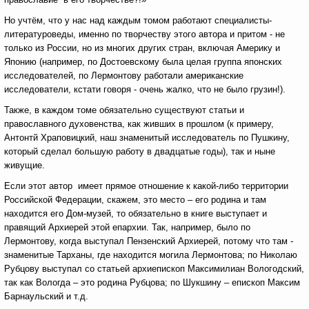
Но учтём, что у нас над каждым томом работают специалисты-
литературоведы, именно по творчеству этого автора и притом - не
только из России, но из многих других стран, включая Америку и
Японию (например, по Достоевскому была целая группа японских
исследователей, по Лермонтову работали американские
исследователи, кстати говоря - очень жалко, что не было грузин!).
Также, в каждом томе обязательно существуют статьи и
православного духовенства, как живших в прошлом (к примеру,
Антонтй Храповицкий, наш знаменитый исследователь по Пушкину,
который сделал большую работу в двадцатые годы), так и ныне
живущие.
Если этот автор имеет прямое отношение к какой-либо территории
Российской Федерации, скажем, это место – его родина и там
находится его Дом-музей, то обязательно в книге выступает и
правящий Архиерей этой епархии. Так, например, было по
Лермонтову, когда выступал Пензенский Архиерей, потому что там -
знаменитые Тарханы, где находится могила Лермонтова; по Николаю
Рубцову выступал со статьей архиепископ Максимилиан Вологодский,
так как Вологда – это родина Рубцова; по Шукшину – епископ Максим
Барнаульский и т.д.