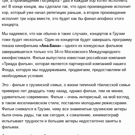
три, а произведений Патриарха - два и каждый хор хотел исполнить
их! В конце концов, мы сделали так, что одно произведение исполнит
хор, который уже начал репетицию раньше, а второе произведение
исполнят три хора вместе, это будет как бы финал-апофеоз этого
концерта.
Мы надеемся, что как обычно в таких случаях, концертов в Грузии
тоже будет несколько. Один из концертов будет завершать программу
показа кинофильма
«Ана-Бана» -
одного из конкурсных фильмов
завершившегося только что 34-го Московского Международного
кинофестиваля. Фильм выпустила известная российская компания
«Триада фильм», которая является партнерской компанией нашего
Фонда, которую мы поддерживаем, продвигаем, предоставляем ей
необходимые условия.
Это - фильм о грузинской семье, о жизни типичной тбилисской семьи
примерно лет двадцать тому назад, однако фильм, тем не менее,
удивительно современен. Фильм – очень интересный, на мой взгляд,
в таком иоселиановском стиле, поставлен молодыми режиссерами.
Фильм снимался в Грузии, чему все знаменитые грузинские актеры
были очень рады, так как сегодня, к сожалению, кинематограф
испытывает трудности и большие актеры недостаточно заняты в
фильмах.