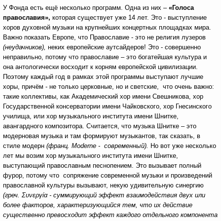
У Фонда есть ещё несколько программ. Одна из них –
«Голоса
православия»,
которая существует уже 14 лет. Это - выступление
хоров духовной музыки на крупнейших концертных площадках мира.
Важно показать Европе, что Православие - это не религия лузеров
(неудачников),
неких европейские аутсайдеров! Это - совершенно
неправильно, потому что православие – это богатейшая культура и
она антологически восходит к корням европейской цивилизации.
Поэтому каждый год в рамках этой программы выступают лучшие
хоры, причём - не только церковные, но и светские, что очень важно:
такие коллективы, как Академический хор имени Свешникова, хор
Государственной консерватории имени Чайковского, хор Гнесинского
училища, или хор музыкального института имени Шнитке,
авангардного композитора. Считается, что музыка Шнитке – это
модерновая музыка и там формируют музыкантов, так сказать, в
стиле модерн
(франц. Moderne - современный).
Но вот уже несколько
лет мы возим хор музыкального института имени Шнитке,
выступающий православным песнопением. Это вызывает полный
фурор, потому что сопряжение современной музыки и произведений
православной культуры вызывают, некую удивительную синергию
(греч. Συνεργία - суммирующий эффект взаимодействия двух или
более факторов, характеризующийся тем, что их действие
существенно превосходит эффект каждого отдельного компонента