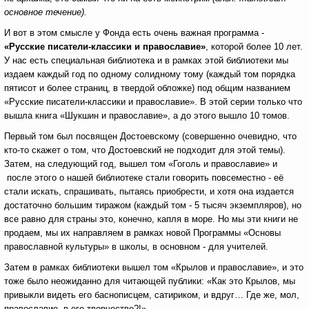
основное течение).
И вот в этом смысле у Фонда есть очень важная программа -
«Русские писатели-классики и православие»
, которой более 10 лет.
У нас есть специальная библиотека и в рамках этой библиотеки мы
издаем каждый год по одному солидному тому (каждый том порядка
пятисот и более страниц, в твердой обложке) под общим названием
«Русские писатели-классики и православие». В этой серии только что
вышла книга «Шукшин и православие», а до этого вышло 10 томов.
Первый том был посвящен Достоевскому (совершенно очевидно, что
кто-то скажет о том, что Достоевский не подходит для этой темы).
Затем, на следующий год, вышел том «Гоголь и православие» и
после этого о нашей библиотеке стали говорить повсеместно - её
стали искать, спрашивать, пытаясь приобрести, и хотя она издается
достаточно большим тиражом (каждый том - 5 тысяч экземпляров), но
все равно для страны это, конечно, капля в море. Но мы эти книги не
продаем, мы их направляем в рамках новой Программы «Основы
православной культуры» в школы, в основном - для учителей.
Затем в рамках библиотеки вышел том «Крылов и православие», и это
тоже было неожиданно для читающей публики: «Как это Крылов, мы
привыкли видеть его баснописцем, сатириком, и вдруг… Где же, мол,
православие в его творчестве?!»