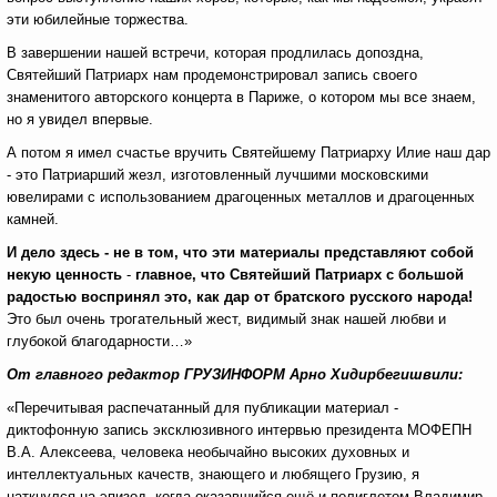
эти юбилейные торжества.
В завершении нашей встречи, которая продлилась допоздна,
Святейший Патриарх нам продемонстрировал запись своего
знаменитого авторского концерта в Париже, о котором мы все знаем,
но я увидел впервые.
А потом я имел счастье вручить Святейшему Патриарху Илие наш дар
- это Патриарший жезл, изготовленный лучшими московскими
ювелирами с использованием драгоценных металлов и драгоценных
камней.
И дело здесь - не в том, что эти материалы представляют собой
некую ценность
-
главное, что Святейший Патриарх с большой
радостью воспринял это, как дар от братского русского народа!
Это был очень трогательный жест, видимый знак нашей любви и
глубокой благодарности…»
От главного редактор ГРУЗИНФОРМ Арно Хидирбегишвили:
«Перечитывая распечатанный для публикации материал -
диктофонную запись эксклюзивного интервью президента МОФЕПН
В.А. Алексеева, человека необычайно высоких духовных и
интеллектуальных качеств, знающего и любящего Грузию, я
наткнулся на эпизод, когда оказавшийся ещё и полиглотом Владимир