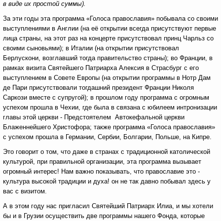
в виде их простой суммы).
За эти годы эта программа «Голоса православия» побывала со своими
выступлениями в Англии (на её открытии всегда присутствуют первые
лица страны, на этот раз на концерте присутствовал принц Чарльз со
своими сыновьями); в Италии (на открытии присутствовал
Берлускони, возглавший тогда правительство страны); во Франции, в
рамках визита Святейшего Патриарха Алексия в Страсбург с его
выступлением в Совете Европы (на открытии программы в Нотр Дам
де Пари присутствовали тогдашний президент Франции Николя
Саркози вместе с супругой); в прошлом году программа с огромным
успехом прошла в Чехии, где была в связана с юбилеем интронизации
главы этой церкви - Предстоятелем Автокефальной церкви
Блаженнейшего Христофора; также программа «Голоса православия»
с успехом прошла в Германии, Сербии, Болгарии, Польше, на Кипре.
Это говорит о том, что даже в странах с традиционной католической
культурой, при правильной организации, эта программа вызывает
огромный интерес! Нам важно показывать, что православие это -
культура высокой традиции и духа! он не так давно побывал здесь у
вас с визитом.
А в этом году нас пригласил Святейший Патриарх Илиа, и мы хотели
бы и в Грузии осуществить две программы нашего Фонда, которые