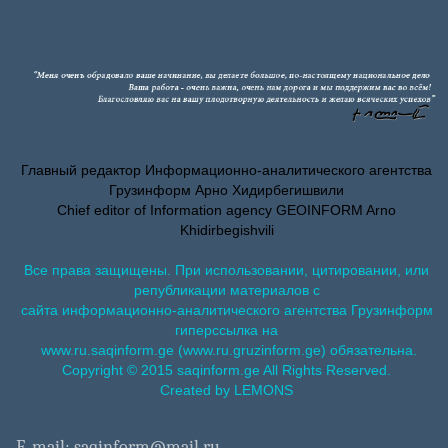
Главный редактор Информационно-аналитического агентства
Грузинформ Арно Хидирбегишвили
Chief editor of Information agency GEOINFORM Arno
Khidirbegishvili
Все права защищены. При использовании, цитировании, или
републикации материалов с
сайта информационно-аналитического агентства Грузинформ
гиперссылка на
www.ru.saqinform.ge (www.ru.gruzinform.ge) обязательна.
Copyright © 2015 saqinform.ge All Rights Reserved.
Created by LEMONS
E-mail: saqinform@mail.ru