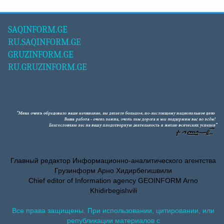
SAQINFORM.GE
RU.SAQINFORM.GE
GRUZINFORM.GE
RU.GRUZINFORM.GE
Главный редактор Информационно-аналитического агентства
Грузинформ Арно Хидирбегишвили
Chief editor of Information agency GEOINFORM Arno
Khidirbegishvili
Все права защищены. При использовании, цитировании, или
републикации материалов с