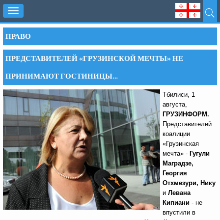
Toggle
navigation
ПРАВО
ПРЕДСТАВИТЕЛЕЙ «ГРУЗИНСКОЙ МЕЧТЫ» НЕ
ПРИНИМАЮТ ГОСТИНИЦЫ…
Тбилиси, 1
августа,
ГРУЗИНФОРМ.
Представителей
коалиции
«Грузинская
мечта» -
Гугули
Маградзе,
Георгия
Отхмезури, Нику
и
Левана
Кипиани
- не
впустили в