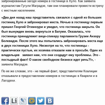
забронированные загодя номера в гостинице в Хуло. Как заявила
журналистам Гугули Маградзе, там они планировали провести встречу
с местным населением.
«Два дня назад наш представитель связался с одной из больших
гостиниц Хуло и забронировал места. Ночью в гостиницу первым
пришел Георгий Отхмезури и увидел, что гостиница закрыта. Он
был вынужден вновь вернуться в Батуми. Оказалась, что
гостиница принадлежит вице-спикеру парламента Грузии Анзору
Болквадзе. После этого мы попытались забронировать места еще
в двух гостиницах Хуло. Несмотря на то, что гостиницы -
практически пустые, их хозяева отказали нам в просьбе. Один из
владельцев заявил нам, что они создадут ему проблемы. Это -
постыдный факт! О каком свободном бизнесе идет речь?!»,
-
заявила Маградзе.
По ее же словам, это - не первый факт, представителям Коалиции
отказывали в предоставлении номеров в гостиницах в Кварели и в
Лагодехи.