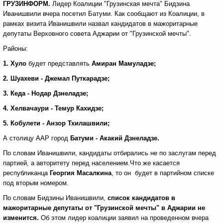
ГРУЗИНФОРМ.
Лидер Коалиции "Грузинская мечта" Бидзина
Иванишвили вчера посетил Батуми. Как сообщают из Коалиции, в
рамках визита Иванишвили назвал кандидатов в мажоритарные
депутаты Верховного совета Аджарии от "Грузинской мечты".
Районы:
1. Хуло
будет представлять
Амиран Мамуладзе;
2. Шуахеви - Джемал Путкарадзе;
3. Кеда - Нодар Дзнеладзе;
4. Хелвачаури - Темур Кахидзе;
5. Кобулети - Анзор Тхилашвили;
А столицу ААР город
Батуми - Акакий Дзнеладзе.
По словам Иванишвили, кандидаты отбирались не по заслугам перед
партией, а авторитету перед населением.Что же касается
республиканца
Георгия Масалкина
, то он будет в партийном списке
под вторым номером.
По словам Бидзины Иванишвили,
список кандидатов в
мажоритарные депутаты от "Грузинской мечты" в Аджарии не
изменится.
Об этом лидер коалиции заявил на проведенном вчера