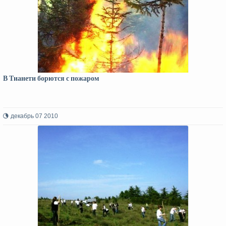
В Тианети борются с пожаром
декабрь 07 2010