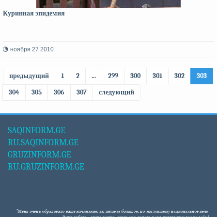
Куринная эпидемия
ноября 27 2010
предыдущий
1
2
...
299
300
301
302
303
304
305
306
307
следующий
SAQINFORM.GE
RU.SAQINFORM.GE
GRUZINFORM.GE
RU.GRUZINFORM.GE