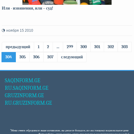
Или - извинения, или – суд!
ноября 15 2010
предыдущий
1
2
...
299
300
301
302
303
304
305
306
307
следующий
SAQINFORM.GE
RU.SAQINFORM.GE
GRUZINFORM.GE
RU.GRUZINFORM.GE