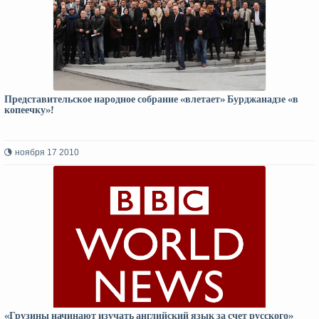
Представительское народное собрание «влетает» Бурджанадзе «в
копеечку»!
ноября 17 2010
«Грузины начинают изучать английский язык за счет русского»