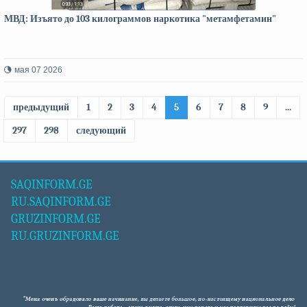
МВД: Изъято до 103 килограммов наркотика "метамфетамин"
мая 07 2026
предыдущий
1
2
3
4
5
6
7
8
9
...
297
298
следующий
SAQINFORM.GE
RU.SAQINFORM.GE
GRUZINFORM.GE
RU.GRUZINFORM.GE