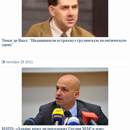
Томас де Ваал: "Иванишвили встряхнул грузинскую политическую
сцену"
октября 28 2011
НАТО: «Альянс вряд ли предложит Грузии МАР в мае»