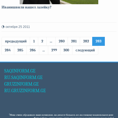
Иванишвили нашел лазейку?
октября 25 2011
предыдущий
1
2
...
280
281
282
283
284
285
286
...
299
300
следующий
SAQINFORM.GE
RU.SAQINFORM.GE
GRUZINFORM.GE
RU.GRUZINFORM.GE